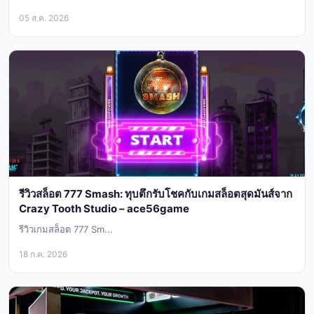
05 ส.ค. 2026
รีวิวสล็อต 777 Smash: ทุบตึกรับโชคกับเกมสล็อตสุดมันส์จาก
Crazy Tooth Studio – ace56game
รีวิวเกมสล็อต 777 Sm...
18 ก.ค. 2026